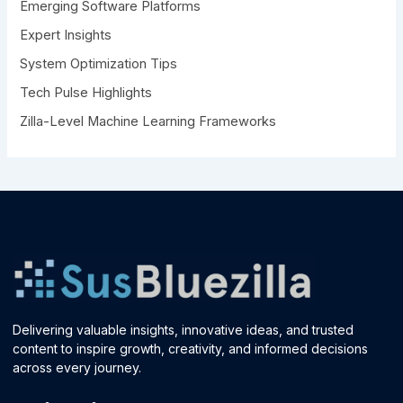
r
Emerging Software Platforms
:
Expert Insights
System Optimization Tips
Tech Pulse Highlights
Zilla-Level Machine Learning Frameworks
Delivering valuable insights, innovative ideas, and trusted
content to inspire growth, creativity, and informed decisions
across every journey.