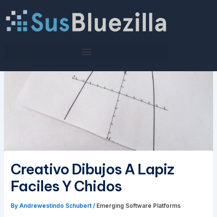
Skip
to
content
Creativo Dibujos A Lapiz
Faciles Y Chidos
By
Andrewestindo Schubert
/
Emerging Software Platforms