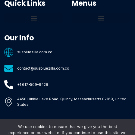
Quick Links
Menus
Core Tech Concepts and Tools
Emerging Software Platforms
System Optimization Tips
Tech Pulse Highlights
Zilla-Level Machine Learning Frameworks
Motivated By Purpose
Ecommerce Terms Glossary
Innovation Biology Lab
Strengthen Market Position
Susbluezilla Ideas Stage
Assistance Whenever You Need
Our Info
susbluezilla.com.co
contact@susbluezilla.com.co
+1 617-509-9426
4450 Hinkle Lake Road, Quincy, Massachusetts 02169, United
States
We use cookies to ensure that we give you the best
Copyright © 2026 Susbluezilla, All rights reserved.
experience on our website. If you continue to use this site we