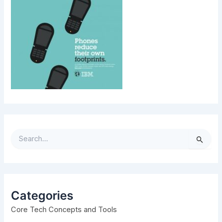
S
e
a
r
c
h
Categories
f
Core Tech Concepts and Tools
o