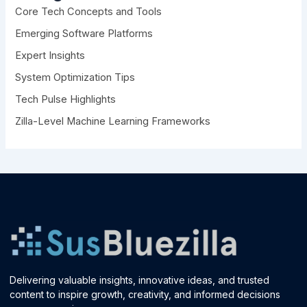
Core Tech Concepts and Tools
o
r
Emerging Software Platforms
:
Expert Insights
System Optimization Tips
Tech Pulse Highlights
Zilla-Level Machine Learning Frameworks
Delivering valuable insights, innovative ideas, and trusted
content to inspire growth, creativity, and informed decisions