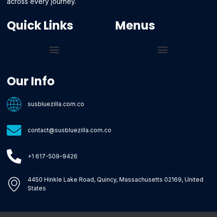
across every journey.
Quick Links
Menus
Core Tech Concepts and Tools
Emerging Software Platforms
System Optimization Tips
Tech Pulse Highlights
Zilla-Level Machine Learning Frameworks
Motivated By Purpose
Ecommerce Terms Glossary
Innovation Biology Lab
Strengthen Market Position
Susbluezilla Ideas Stage
Assistance Whenever You Need
Our Info
susbluezilla.com.co
contact@susbluezilla.com.co
+1 617-509-9426
4450 Hinkle Lake Road, Quincy, Massachusetts 02169, United
States