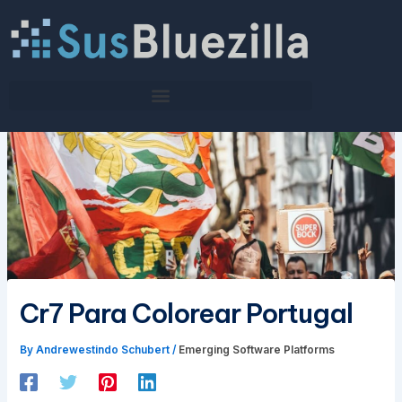
Skip
to
content
Cr7 Para Colorear Portugal
By
Andrewestindo Schubert
/
Emerging Software Platforms